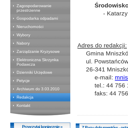
Środowisko
Zagospodarowanie
przestrzenne
- Katarz
Gospodarka odpadami
Nieruchomości
Wybory
Nabory
Adres do redakcji:
Zarządzanie Kryzysowe
Gmina Mniszk
Elektroniczna Skrzynka
ul. Powstańców
Podawcza
26-341 Mniszk
Dzienniki Urzędowe
e-mail:
mni
Petycje
tel.: 44 756
Archiwum do 3.03.2010
faks: 44 75
Redakcja
Kontakt
Przeczytaj koniecznie »
Z Bazy dokumentów - ost