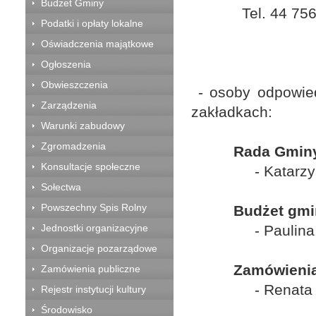
Budżet Gminy
Tel. 44 756
Podatki i opłaty lokalne
Oświadczenia majątkowe
Ogłoszenia
Obwieszczenia
- osoby odpowie
Zarządzenia
zakładkach:
Warunki zabudowy
Zgromadzenia
Rada Gminy
Konsultacje społeczne
- Katarz
Sołectwa
Powszechny Spis Rolny
Budżet gmi
Jednostki organizacyjne
- Paulin
Organizacje pozarządowe
Zamówienia
Zamówienia publiczne
- Renata
Rejestr instytucji kultury
Środowisko