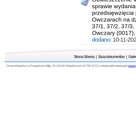
sprawie wydania
przedsięwzięcia
Owczarach na dzia
37/1, 37/2, 37/3
Owczary (0017),
dodano:
10-11-202
Strona Główna
|
Baza dokumentów
|
Galer
Gmina Mniszków | ul. Powstańców Wlkp. 10 | 26-341 Mniszków | tel. 44 756 15 22 | mniszkow@mniszkow.pl |
www.mn