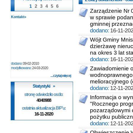
1
2
3
4
5
6
Zarządzenie Nr 
w sprawie podan
Kontakt»
gminnej przeznac
dodano:
16-11-202
Wójt Gminy Mnis
dzierżawę nieru
na okres 3 lat 
dodano:
16-11-202
dodano:
09-02-2010
Zawiadomienie o
modyfikowano:
24-03-2020
wodnoprawnego 
czytaj więcej
melioracyjnego 
Statystyki »
dodano:
12-11-202
stronę odwiedziło osób:
Informacja o wyn
4040988
"Rocznego progr
ostatnia aktualizacja BIP'u:
pozarządowymi o
16-11-2020
pożytku publicz
dodano:
12-11-202
Obwieszczenie 